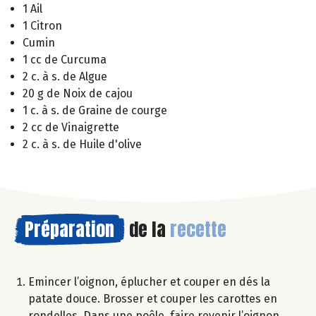
1 Ail
1 Citron
Cumin
1 cc de Curcuma
2 c. à s. de Algue
20 g de Noix de cajou
1 c. à s. de Graine de courge
2 cc de Vinaigrette
2 c. à s. de Huile d'olive
Préparation
de la
recette
Emincer l’oignon, éplucher et couper en dés la
patate douce. Brosser et couper les carottes en
rondelles. Dans une poêle, faire revenir l’oignon