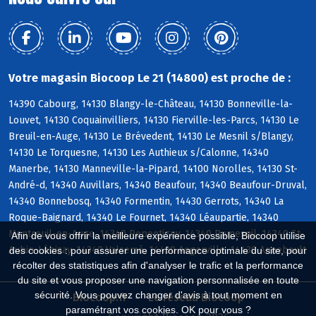
Votre magasin Biocoop Le 21 (14800) est proche de :
14390 Cabourg, 14130 Blangy-le-Château, 14130 Bonneville-la-
Louvet, 14130 Coquainvilliers, 14130 Fierville-les-Parcs, 14130 Le
Breuil-en-Auge, 14130 Le Brévedent, 14130 Le Mesnil s/Blangy,
14130 Le Torquesne, 14130 Les Authieux s/Calonne, 14340
Manerbe, 14130 Manneville-la-Pipard, 14100 Norolles, 14130 St-
André-d, 14340 Auvillars, 14340 Beaufour, 14340 Beaufour-Druval,
14340 Bonnebosq, 14340 Formentin, 14430 Gerrots, 14340 La
Roque-Baignard, 14340 Le Fournet, 14340 Léaupartie, 14340
Montreuil-en-Auge, 14340 Repentigny, 14340 Rumesnil, 14340 St-
Afin de vous offrir la meilleure expérience possible, Biocoop utilise
Aubin-Lébizay, 14340 Valsemé, 14430 Angerville, 14430 Annebault
des cookies : pour assurer une performance optimale du site, pour
récolter des statistiques afin d'analyser le trafic et la performance
du site et vous proposer une navigation personnalisée en toute
sécurité. Vous pouvez changer d'avis à tout moment en
Biocoop.fr
Le réseau Biocoop
paramétrant vos cookies. OK pour vous ?