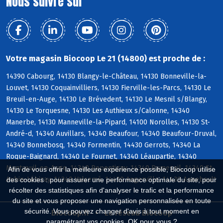
Nous suivre sur
Votre magasin Biocoop Le 21 (14800) est proche de :
14390 Cabourg, 14130 Blangy-le-Château, 14130 Bonneville-la-
Louvet, 14130 Coquainvilliers, 14130 Fierville-les-Parcs, 14130 Le
Breuil-en-Auge, 14130 Le Brévedent, 14130 Le Mesnil s/Blangy,
14130 Le Torquesne, 14130 Les Authieux s/Calonne, 14340
Manerbe, 14130 Manneville-la-Pipard, 14100 Norolles, 14130 St-
André-d, 14340 Auvillars, 14340 Beaufour, 14340 Beaufour-Druval,
14340 Bonnebosq, 14340 Formentin, 14430 Gerrots, 14340 La
Roque-Baignard, 14340 Le Fournet, 14340 Léaupartie, 14340
Montreuil-en-Auge, 14340 Repentigny, 14340 Rumesnil, 14340 St-
Afin de vous offrir la meilleure expérience possible, Biocoop utilise
Aubin-Lébizay, 14340 Valsemé, 14430 Angerville, 14430 Annebault
des cookies : pour assurer une performance optimale du site, pour
récolter des statistiques afin d'analyser le trafic et la performance
du site et vous proposer une navigation personnalisée en toute
sécurité. Vous pouvez changer d'avis à tout moment en
Biocoop.fr
Le réseau Biocoop
paramétrant vos cookies. OK pour vous ?