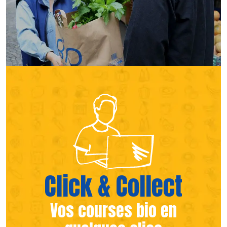
(s’ouvre dans une nouvelle fen
(s’ouvre dans une nouvelle fen
Click & Collect
Vos courses bio en