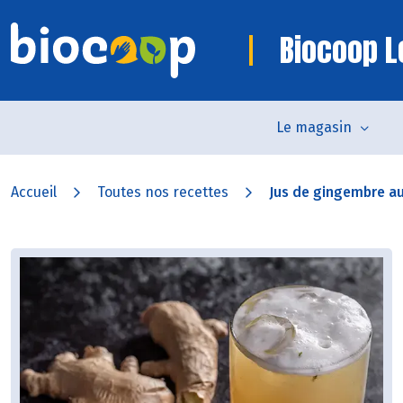
Biocoop L
Le magasin
Accueil
Toutes nos recettes
Jus de gingembre a