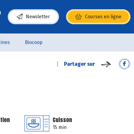
Newsletter
Courses en ligne
(s’ouvre dans une nouvelle fenêtre)
ines
Biocoop
Partager sur
tion
Cuisson
15 min