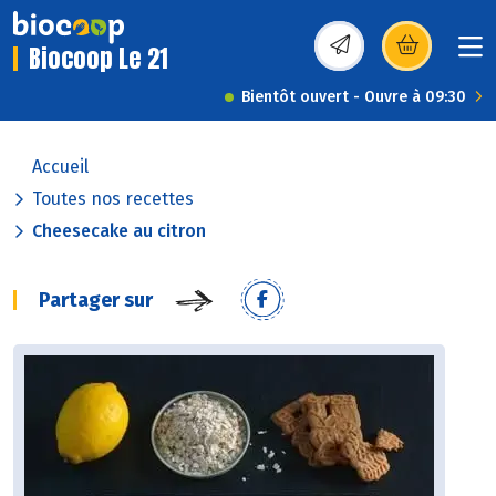
Biocoop Le 21
(s’ouvre dans une nou
Bientôt ouvert - Ouvre à 09:30
Accueil
Toutes nos recettes
Cheesecake au citron
Partager sur