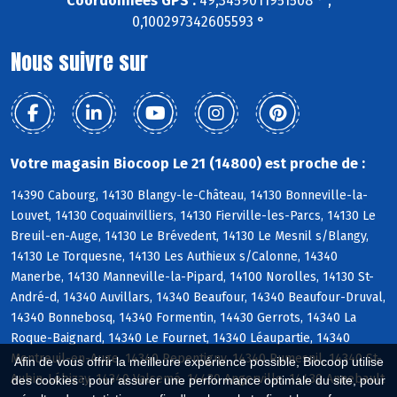
Coordonnées GPS :
49,3459011951508 ° ,
0,100297342605593 °
Nous suivre sur
Votre magasin Biocoop Le 21 (14800) est proche de :
14390 Cabourg, 14130 Blangy-le-Château, 14130 Bonneville-la-
Louvet, 14130 Coquainvilliers, 14130 Fierville-les-Parcs, 14130 Le
Breuil-en-Auge, 14130 Le Brévedent, 14130 Le Mesnil s/Blangy,
14130 Le Torquesne, 14130 Les Authieux s/Calonne, 14340
Manerbe, 14130 Manneville-la-Pipard, 14100 Norolles, 14130 St-
André-d, 14340 Auvillars, 14340 Beaufour, 14340 Beaufour-Druval,
14340 Bonnebosq, 14340 Formentin, 14430 Gerrots, 14340 La
Roque-Baignard, 14340 Le Fournet, 14340 Léaupartie, 14340
Montreuil-en-Auge, 14340 Repentigny, 14340 Rumesnil, 14340 St-
Afin de vous offrir la meilleure expérience possible, Biocoop utilise
Aubin-Lébizay, 14340 Valsemé, 14430 Angerville, 14430 Annebault
des cookies : pour assurer une performance optimale du site, pour