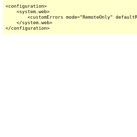
<configuration>

    <system.web>

        <customErrors mode="RemoteOnly" defaultR
    </system.web>

</configuration>