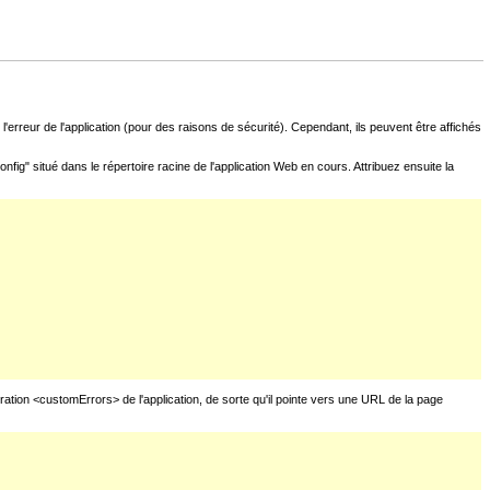
l'erreur de l'application (pour des raisons de sécurité). Cependant, ils peuvent être affichés
fig" situé dans le répertoire racine de l'application Web en cours. Attribuez ensuite la
uration <customErrors> de l'application, de sorte qu'il pointe vers une URL de la page