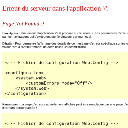
Erreur du serveur dans l'application '/'.
Page Not Found !!
Description :
Une erreur d'application s'est produite sur le serveur. Les paramètres d'erreur
par les navigateurs qui s'exécutent sur l'ordinateur serveur local.
Détails =
Pour permettre l'affichage des détails de ce message d'erreur spécifique sur les o
valeur "off" à l'attribut "mode" de cette balise <customErrors>.
<!-- Fichier de configuration Web.Config -->

<configuration>

    <system.web>

        <customErrors mode="Off"/>

    </system.web>

</configuration>
Remarques :
La page d'erreurs actuellement affichée peut être remplacée par une page d'erre
d'erreurs personnalisée !
<!-- Fichier de configuration Web.Config -->
