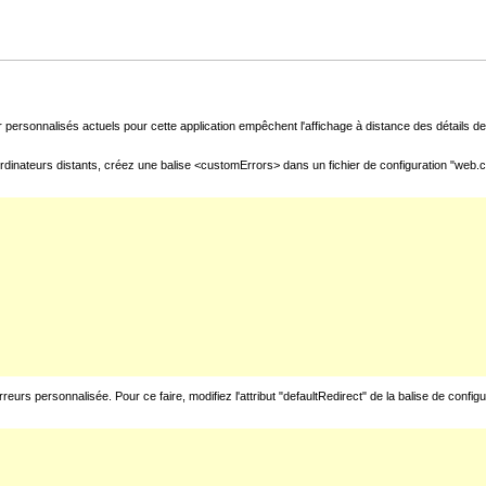
 personnalisés actuels pour cette application empêchent l'affichage à distance des détails de 
rdinateurs distants, créez une balise <customErrors> dans un fichier de configuration "web.con
urs personnalisée. Pour ce faire, modifiez l'attribut "defaultRedirect" de la balise de config