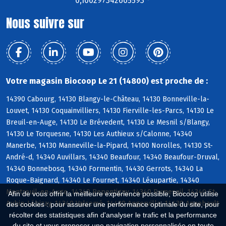
0,100297342605593 °
Nous suivre sur
Votre magasin Biocoop Le 21 (14800) est proche de :
14390 Cabourg, 14130 Blangy-le-Château, 14130 Bonneville-la-
Louvet, 14130 Coquainvilliers, 14130 Fierville-les-Parcs, 14130 Le
Breuil-en-Auge, 14130 Le Brévedent, 14130 Le Mesnil s/Blangy,
14130 Le Torquesne, 14130 Les Authieux s/Calonne, 14340
Manerbe, 14130 Manneville-la-Pipard, 14100 Norolles, 14130 St-
André-d, 14340 Auvillars, 14340 Beaufour, 14340 Beaufour-Druval,
14340 Bonnebosq, 14340 Formentin, 14430 Gerrots, 14340 La
Roque-Baignard, 14340 Le Fournet, 14340 Léaupartie, 14340
Montreuil-en-Auge, 14340 Repentigny, 14340 Rumesnil, 14340 St-
Afin de vous offrir la meilleure expérience possible, Biocoop utilise
Aubin-Lébizay, 14340 Valsemé, 14430 Angerville, 14430 Annebault
des cookies : pour assurer une performance optimale du site, pour
récolter des statistiques afin d'analyser le trafic et la performance
du site et vous proposer une navigation personnalisée en toute