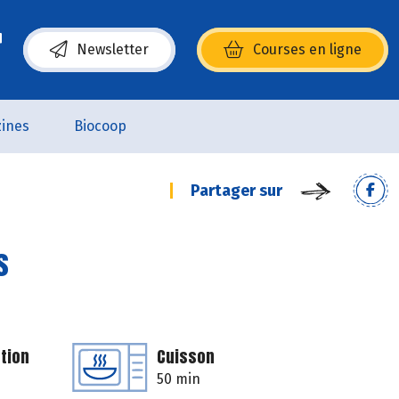
Newsletter
Courses en ligne
(s’ouvre dans une nouvelle fenêtre)
ines
Biocoop
Partager sur
s
tion
Cuisson
50 min