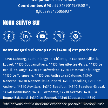
Coordonnées GPS :
49,3459011951508 ° ,
0,100297342605593 °
Nous suivre sur
Votre magasin Biocoop Le 21 (14800) est proche de :
14390 Cabourg, 14130 Blangy-le-Château, 14130 Bonneville-la-
Louvet, 14130 Coquainvilliers, 14130 Fierville-les-Parcs, 14130 Le
Breuil-en-Auge, 14130 Le Brévedent, 14130 Le Mesnil s/Blangy,
14130 Le Torquesne, 14130 Les Authieux s/Calonne, 14340
Manerbe, 14130 Manneville-la-Pipard, 14100 Norolles, 14130 St-
André-d, 14340 Auvillars, 14340 Beaufour, 14340 Beaufour-Druval,
14340 Bonnebosq, 14340 Formentin, 14430 Gerrots, 14340 La
Roque-Baignard, 14340 Le Fournet, 14340 Léaupartie, 14340
Montreuil-en-Auge, 14340 Repentigny, 14340 Rumesnil, 14340 St-
Afin de vous offrir la meilleure expérience possible, Biocoop utilise