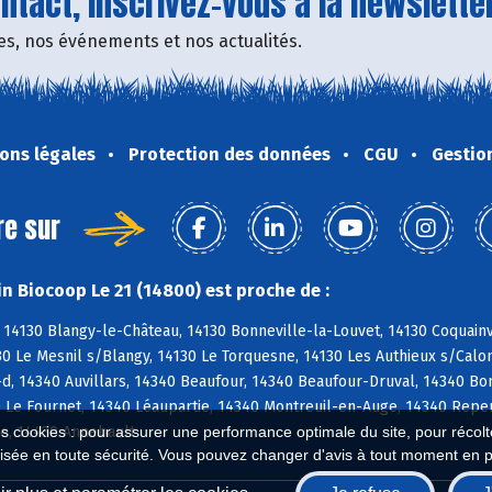
tact, inscrivez-vous à la newsletter
fres, nos événements et nos actualités.
ons légales
Protection des données
CGU
Gestio
re sur
n Biocoop Le 21 (14800) est proche de :
14130 Blangy-le-Château, 14130 Bonneville-la-Louvet, 14130 Coquainvil
0 Le Mesnil s/Blangy, 14130 Le Torquesne, 14130 Les Authieux s/Calo
-d, 14340 Auvillars, 14340 Beaufour, 14340 Beaufour-Druval, 14340 B
0 Le Fournet, 14340 Léaupartie, 14340 Montreuil-en-Auge, 14340 Repen
le, 14430 Annebault
es cookies : pour assurer une performance optimale du site, pour récolter
isée en toute sécurité. Vous pouvez changer d'avis à tout moment en 