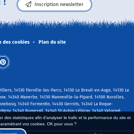
 !
Inscription newsletter
n des cookies
Plan du site
liers, 14130 Fierville-les-Parcs, 14130 Le Breuil-en-Auge, 14130 Le
nne, 14340 Manerbe, 14130 Manneville-la-Pipard, 14100 Norolles,
onnebosq, 14340 Formentin, 14430 Gerrots, 14340 La Roque-
tigny, 14340 Rumesnil, 14340 St-Aubin-Lébizay, 14340 Valsemé,
 des statistiques afin d'analyser le trafic et la performance du site et
paramétrant vos cookies. OK pour vous ?