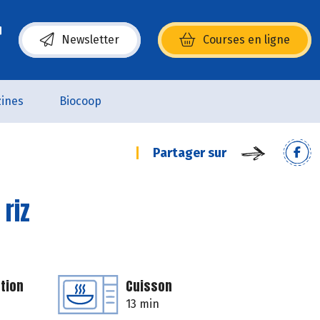
Newsletter
Courses en ligne
(s’ouvre dans une nouvelle fenêtre)
ines
Biocoop
Partager sur
riz
tion
Cuisson
13 min