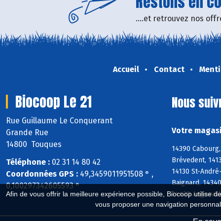
Restons en con
....et retrouvez nos of
Accueil
Contact
Menti
Biocoop Le 21
Nous suiv
Rue Guillaume Le Conquerant
Votre magasi
Grande Rue
14800 Touques
14390 Cabourg, 
Brévedent, 1413
Téléphone :
02 31 14 80 42
14130 St-André
Coordonnées GPS :
49,3459011951508 ° ,
Baignard, 1434
0,100297342605593 °
14430 Angervil
Afin de vous offrir la meilleure expérience possible, Biocoop utilise d
vous proposer une navigation personnal