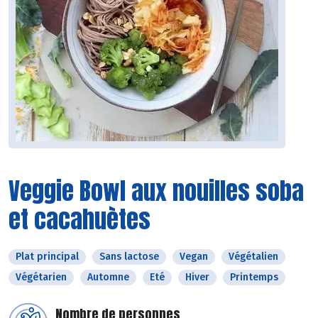
Veggie Bowl aux nouilles soba
et cacahuètes
Plat principal
Sans lactose
Vegan
Végétalien
Végétarien
Automne
Eté
Hiver
Printemps
Nombre de personnes