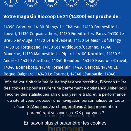
Votre magasin Biocoop Le 21 (14800) est proche de :
14390 Cabourg, 14130 Blangy-le-Château, 14130 Bonneville-la-
Louvet, 14130 Coquainvilliers, 14130 Fierville-les-Parcs, 14130 Le
Breuil-en-Auge, 14130 Le Brévedent, 14130 Le Mesnil s/Blangy,
14130 Le Torquesne, 14130 Les Authieux s/Calonne, 14340
Manerbe, 14130 Manneville-la-Pipard, 14100 Norolles, 14130 St-
André-d, 14340 Auvillars, 14340 Beaufour, 14340 Beaufour-Druval,
14340 Bonnebosq, 14340 Formentin, 14430 Gerrots, 14340 La
Roque-Baignard, 14340 Le Fournet, 14340 Léaupartie, 14340
Montreuil-en-Auge, 14340 Repentigny, 14340 Rumesnil, 14340 St-
Afin de vous offrir la meilleure expérience possible, Biocoop utilise
Aubin-Lébizay, 14340 Valsemé, 14430 Angerville, 14430 Annebault
des cookies : pour assurer une performance optimale du site, pour
récolter des statistiques afin d'analyser le trafic et la performance
du site et vous proposer une navigation personnalisée en toute
sécurité. Vous pouvez changer d'avis à tout moment en
Biocoop.fr
Le réseau Biocoop
paramétrant vos cookies. OK pour vous ?
Copyright Biocoop 2026
En savoir plus et paramétrer les cookies