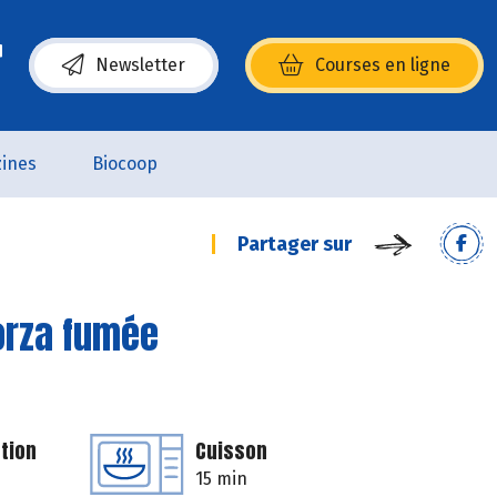
Newsletter
Courses en ligne
(s’ouvre dans une nouvelle fenêtre)
ines
Biocoop
Partager sur
orza fumée
tion
Cuisson
15 min