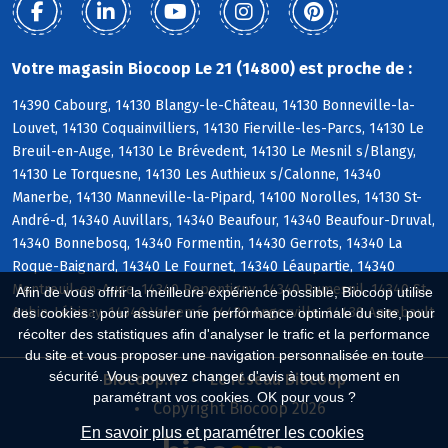
Votre magasin Biocoop Le 21 (14800) est proche de :
14390 Cabourg, 14130 Blangy-le-Château, 14130 Bonneville-la-
Louvet, 14130 Coquainvilliers, 14130 Fierville-les-Parcs, 14130 Le
Breuil-en-Auge, 14130 Le Brévedent, 14130 Le Mesnil s/Blangy,
14130 Le Torquesne, 14130 Les Authieux s/Calonne, 14340
Manerbe, 14130 Manneville-la-Pipard, 14100 Norolles, 14130 St-
André-d, 14340 Auvillars, 14340 Beaufour, 14340 Beaufour-Druval,
14340 Bonnebosq, 14340 Formentin, 14430 Gerrots, 14340 La
Roque-Baignard, 14340 Le Fournet, 14340 Léaupartie, 14340
Montreuil-en-Auge, 14340 Repentigny, 14340 Rumesnil, 14340 St-
Afin de vous offrir la meilleure expérience possible, Biocoop utilise
Aubin-Lébizay, 14340 Valsemé, 14430 Angerville, 14430 Annebault
des cookies : pour assurer une performance optimale du site, pour
récolter des statistiques afin d'analyser le trafic et la performance
du site et vous proposer une navigation personnalisée en toute
sécurité. Vous pouvez changer d'avis à tout moment en
Biocoop.fr
Le réseau Biocoop
paramétrant vos cookies. OK pour vous ?
Copyright Biocoop 2026
En savoir plus et paramétrer les cookies