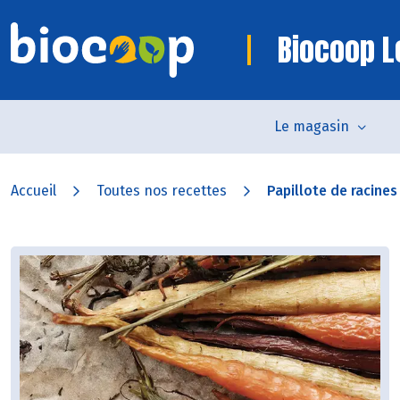
Biocoop L
Le magasin
Accueil
Toutes nos recettes
Papillote de racines