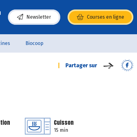
Newsletter
Courses en ligne
(s’ouvre dans une nouvelle fenêtre)
ines
Biocoop
Partager sur
tion
Cuisson
15 min