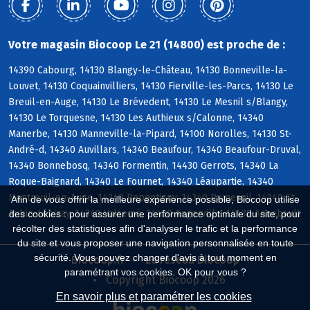
Votre magasin Biocoop Le 21 (14800) est proche de :
14390 Cabourg, 14130 Blangy-le-Château, 14130 Bonneville-la-
Louvet, 14130 Coquainvilliers, 14130 Fierville-les-Parcs, 14130 Le
Breuil-en-Auge, 14130 Le Brévedent, 14130 Le Mesnil s/Blangy,
14130 Le Torquesne, 14130 Les Authieux s/Calonne, 14340
Manerbe, 14130 Manneville-la-Pipard, 14100 Norolles, 14130 St-
André-d, 14340 Auvillars, 14340 Beaufour, 14340 Beaufour-Druval,
14340 Bonnebosq, 14340 Formentin, 14430 Gerrots, 14340 La
Roque-Baignard, 14340 Le Fournet, 14340 Léaupartie, 14340
Montreuil-en-Auge, 14340 Repentigny, 14340 Rumesnil, 14340 St-
Afin de vous offrir la meilleure expérience possible, Biocoop utilise
Aubin-Lébizay, 14340 Valsemé, 14430 Angerville, 14430 Annebault
des cookies : pour assurer une performance optimale du site, pour
récolter des statistiques afin d'analyser le trafic et la performance
du site et vous proposer une navigation personnalisée en toute
sécurité. Vous pouvez changer d'avis à tout moment en
Biocoop.fr
Le réseau Biocoop
paramétrant vos cookies. OK pour vous ?
Copyright Biocoop 2026
En savoir plus et paramétrer les cookies