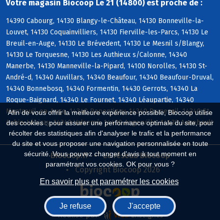
Votre magasin Biocoop Le 21 (14800) est proche de :
14390 Cabourg, 14130 Blangy-le-Château, 14130 Bonneville-la-
Louvet, 14130 Coquainvilliers, 14130 Fierville-les-Parcs, 14130 Le
Breuil-en-Auge, 14130 Le Brévedent, 14130 Le Mesnil s/Blangy,
14130 Le Torquesne, 14130 Les Authieux s/Calonne, 14340
Manerbe, 14130 Manneville-la-Pipard, 14100 Norolles, 14130 St-
André-d, 14340 Auvillars, 14340 Beaufour, 14340 Beaufour-Druval,
14340 Bonnebosq, 14340 Formentin, 14430 Gerrots, 14340 La
Roque-Baignard, 14340 Le Fournet, 14340 Léaupartie, 14340
Montreuil-en-Auge, 14340 Repentigny, 14340 Rumesnil, 14340 St-
Afin de vous offrir la meilleure expérience possible, Biocoop utilise
Aubin-Lébizay, 14340 Valsemé, 14430 Angerville, 14430 Annebault
des cookies : pour assurer une performance optimale du site, pour
récolter des statistiques afin d'analyser le trafic et la performance
du site et vous proposer une navigation personnalisée en toute
sécurité. Vous pouvez changer d'avis à tout moment en
Biocoop.fr
Le réseau Biocoop
paramétrant vos cookies. OK pour vous ?
Copyright Biocoop 2026
En savoir plus et paramétrer les cookies
Je refuse
J'accepte
Réalisé par