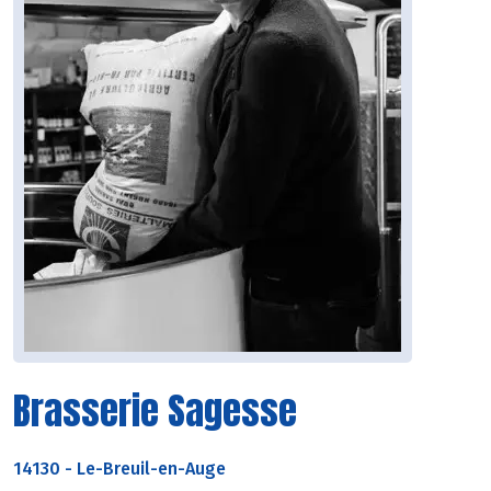
Brasserie Sagesse
14130
-
Le-Breuil-en-Auge