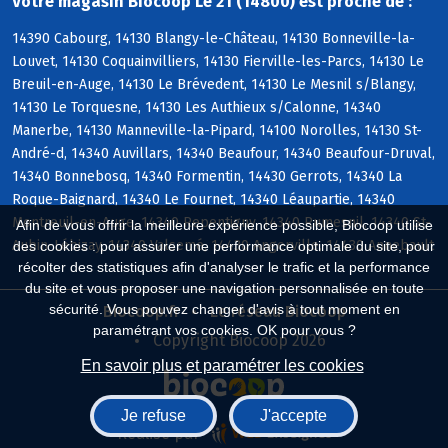
Votre magasin Biocoop Le 21 (14800) est proche de :
14390 Cabourg, 14130 Blangy-le-Château, 14130 Bonneville-la-
Louvet, 14130 Coquainvilliers, 14130 Fierville-les-Parcs, 14130 Le
Breuil-en-Auge, 14130 Le Brévedent, 14130 Le Mesnil s/Blangy,
14130 Le Torquesne, 14130 Les Authieux s/Calonne, 14340
Manerbe, 14130 Manneville-la-Pipard, 14100 Norolles, 14130 St-
André-d, 14340 Auvillars, 14340 Beaufour, 14340 Beaufour-Druval,
14340 Bonnebosq, 14340 Formentin, 14430 Gerrots, 14340 La
Roque-Baignard, 14340 Le Fournet, 14340 Léaupartie, 14340
Montreuil-en-Auge, 14340 Repentigny, 14340 Rumesnil, 14340 St-
Afin de vous offrir la meilleure expérience possible, Biocoop utilise
Aubin-Lébizay, 14340 Valsemé, 14430 Angerville, 14430 Annebault
des cookies : pour assurer une performance optimale du site, pour
récolter des statistiques afin d'analyser le trafic et la performance
du site et vous proposer une navigation personnalisée en toute
sécurité. Vous pouvez changer d'avis à tout moment en
Biocoop.fr
Le réseau Biocoop
paramétrant vos cookies. OK pour vous ?
Copyright Biocoop 2026
En savoir plus et paramétrer les cookies
Je refuse
J'accepte
Réalisé par