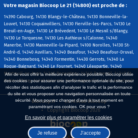
Votre magasin Biocoop Le 21 (14800) est proche de :
14390 Cabourg, 14130 Blangy-le-Château, 14130 Bonneville-la-
Louvet, 14130 Coquainvilliers, 14130 Fierville-les-Parcs, 14130 Le
Breuil-en-Auge, 14130 Le Brévedent, 14130 Le Mesnil s/Blangy,
14130 Le Torquesne, 14130 Les Authieux s/Calonne, 14340
Manerbe, 14130 Manneville-la-Pipard, 14100 Norolles, 14130 St-
André-d, 14340 Auvillars, 14340 Beaufour, 14340 Beaufour-Druval,
14340 Bonnebosq, 14340 Formentin, 14430 Gerrots, 14340 La
Roque-Baignard, 14340 Le Fournet, 14340 Léaupartie, 14340
Montreuil-en-Auge, 14340 Repentigny, 14340 Rumesnil, 14340 St-
Afin de vous offrir la meilleure expérience possible, Biocoop utilise
Aubin-Lébizay, 14340 Valsemé, 14430 Angerville, 14430 Annebault
des cookies : pour assurer une performance optimale du site, pour
récolter des statistiques afin d'analyser le trafic et la performance
du site et vous proposer une navigation personnalisée en toute
sécurité. Vous pouvez changer d'avis à tout moment en
Biocoop.fr
Le réseau Biocoop
paramétrant vos cookies. OK pour vous ?
Copyright Biocoop 2026
En savoir plus et paramétrer les cookies
Je refuse
J'accepte