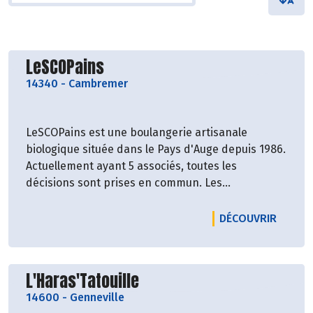
Découvrir le producteur
LeSCOPains
14340
-
Cambremer
LeSCOPains est une boulangerie artisanale
biologique située dans le Pays d'Auge depuis 1986.
Actuellement ayant 5 associés, toutes les
décisions sont prises en commun. Les
responsabilités, la production, la gestion et les
bénéfices sont repartis équitablement entre les
LE PRO
DÉCOUVRIR
coopérateurs.
Découvrir le producteur
L'Haras'Tatouille
14600
-
Genneville