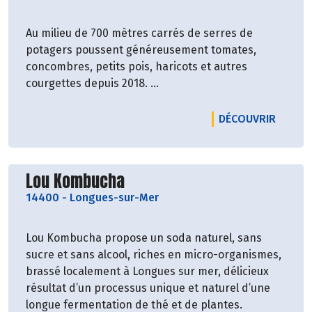
Au milieu de 700 mètres carrés de serres de
potagers poussent généreusement tomates,
concombres, petits pois, haricots et autres
courgettes depuis 2018.
Le tout entretenu à l’huile de coude :)
LE PRO
DÉCOUVRIR
Découvrir le producteur
Lou Kombucha
14400
-
Longues-sur-Mer
Lou Kombucha propose un soda naturel, sans
sucre et sans alcool, riches en micro-organismes,
brassé localement à Longues sur mer, délicieux
résultat d’un processus unique et naturel d’une
longue fermentation de thé et de plantes.