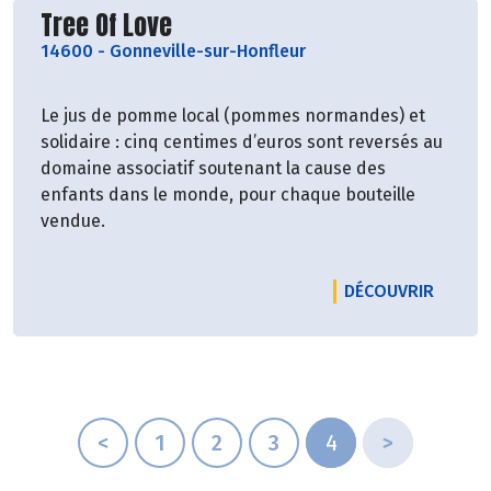
Découvrir le producteur
Tree Of Love
14600
-
Gonneville-sur-Honfleur
Le jus de pomme local (pommes normandes) et
solidaire : cinq centimes d’euros sont reversés au
domaine associatif soutenant la cause des
enfants dans le monde, pour chaque bouteille
vendue.
LE PRO
DÉCOUVRIR
<
1
2
3
4
>