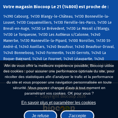
Votre magasin Biocoop Le 21 (14800) est proche de :
14390 Cabourg, 14130 Blangy-le-Château, 14130 Bonneville-la-
Louvet, 14130 Coquainvilliers, 14130 Fierville-les-Parcs, 14130 Le
Breuil-en-Auge, 14130 Le Brévedent, 14130 Le Mesnil s/Blangy,
14130 Le Torquesne, 14130 Les Authieux s/Calonne, 14340
Manerbe, 14130 Manneville-la-Pipard, 14100 Norolles, 14130 St-
André-d, 14340 Auvillars, 14340 Beaufour, 14340 Beaufour-Druval,
14340 Bonnebosq, 14340 Formentin, 14430 Gerrots, 14340 La
Roque-Baignard, 14340 Le Fournet, 14340 Léaupartie, 14340
Montreuil-en-Auge, 14340 Repentigny, 14340 Rumesnil, 14340 St-
Afin de vous offrir la meilleure expérience possible, Biocoop utilise
Aubin-Lébizay, 14340 Valsemé, 14430 Angerville, 14430 Annebault
des cookies : pour assurer une performance optimale du site, pour
récolter des statistiques afin d'analyser le trafic et la performance
du site et vous proposer une navigation personnalisée en toute
sécurité. Vous pouvez changer d'avis à tout moment en
Biocoop.fr
Le réseau Biocoop
paramétrant vos cookies. OK pour vous ?
Copyright Biocoop 2026
En savoir plus et paramétrer les cookies
Je refuse
J'accepte