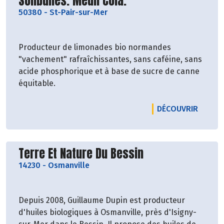
Découvrir le producteur
Solibulles. Meuh Cola.
50380
-
St-Pair-sur-Mer
Producteur de limonades bio normandes
"vachement" rafraîchissantes, sans caféine, sans
acide phosphorique et à base de sucre de canne
équitable.
LE PRO
DÉCOUVRIR
Découvrir le producteur
Terre Et Nature Du Bessin
14230
-
Osmanville
Depuis 2008, Guillaume Dupin est producteur
d'huiles biologiques à Osmanville, près d'Isigny-