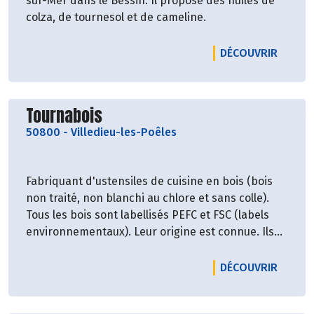
sur-Mer dans le Bessin. Il propose des huiles de
colza, de tournesol et de cameline.
LE PRO
DÉCOUVRIR
Découvrir le producteur
Tournabois
50800
-
Villedieu-les-Poêles
Fabriquant d'ustensiles de cuisine en bois (bois
non traité, non blanchi au chlore et sans colle).
Tous les bois sont labellisés PEFC et FSC (labels
environnementaux). Leur origine est connue. Ils
viennent de forêts gérées de manière durable et
responsable.
LE PR
DÉCOUVRIR