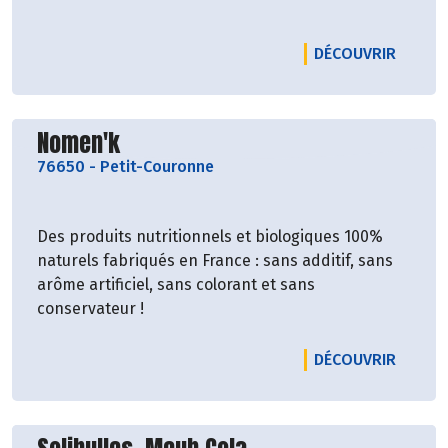
LE PR
DÉCOUVRIR
Découvrir le producteur
Nomen'k
76650
-
Petit-Couronne
Des produits nutritionnels et biologiques 100%
naturels fabriqués en France : sans additif, sans
arôme artificiel, sans colorant et sans
conservateur !
LE PR
DÉCOUVRIR